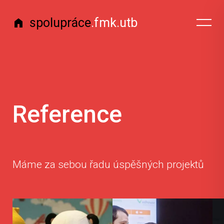
spolupráce
.fmk.utb
home
Reference
Máme za sebou řadu úspěšných projektů