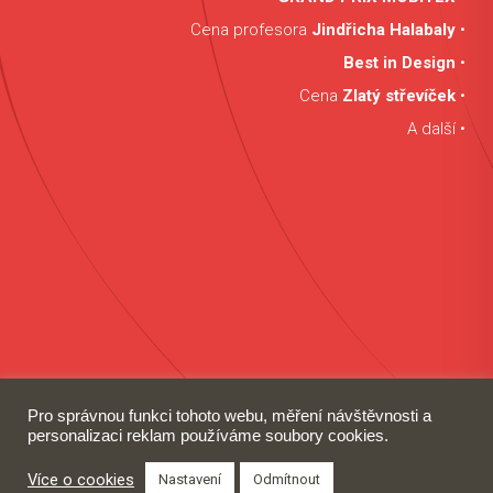
Cena profesora
Jindřicha Halabaly
•
Best in Design
•
Cena
Zlatý střevíček
•
A další •
Pro správnou funkci tohoto webu, měření návštěvnosti a
personalizaci reklam používáme soubory cookies.
Více o cookies
Nastavení
Odmítnout